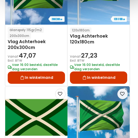
Glanspoly 115gr/m2
120x180cm
Vlag Achterhoek
200x300cm
Vlag Achterhoek
120x180cm
200x300cm
47,07
27,23
Vanaf
Vanaf
Excl. BTW
Excl. BTW
Voor 16:00 besteld, dezelfde
Voor 16:00 besteld, dezelfde
dag verzonden
dag verzonden
In winkelmand
In winkelmand
Voeg
Voeg
toe
toe
aan
aan
verlanglijst
verlanglij