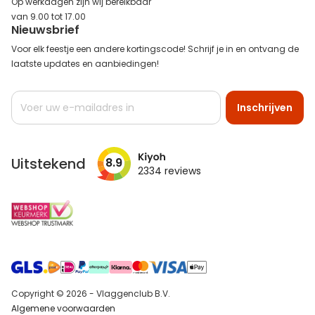
Op werkdagen zijn wij bereikbaar
van 9.00 tot 17.00
Nieuwsbrief
Voor elk feestje een andere kortingscode! Schrijf je in en ontvang de
laatste updates en aanbiedingen!
Abonneer
Inschrijven
u
op
onze
nieuwsbrief
Uitstekend
8.9
2334
reviews
Copyright © 2026 - Vlaggenclub B.V.
Algemene voorwaarden