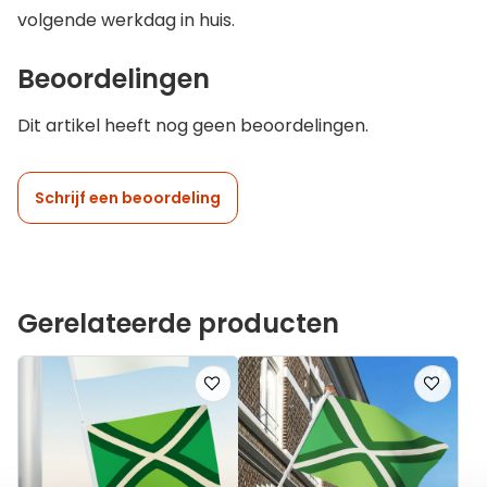
volgende werkdag in huis.
Beoordelingen
Dit artikel heeft nog geen beoordelingen.
Schrijf een beoordeling
Gerelateerde producten
Voeg
Voeg
toe
toe
aan
aan
verlanglijst
verlanglij