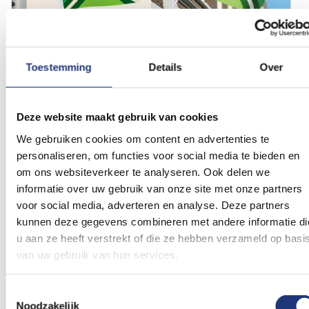
Toestemming
Details
Over
Glanspoly 115gr/m2
Glanspoly 115gr/m2
20x30cm
Vlaggetje Achterhoek
100x150cm
Achterhoekse vlag
20x30cm
100x150cm
Deze website maakt gebruik van cookies
(6)
(2)
Waardering:
Waardering:
6,57
16,49
We gebruiken cookies om content en advertenties te
93
100
100
100
% of
% of
Vanaf
Vanaf
Excl. BTW
Excl. BTW
personaliseren, om functies voor social media te bieden en
Voor 16:00 besteld, dezelfde
Voor 16:00 besteld, dezelfde
om ons websiteverkeer te analyseren. Ook delen we
dag verzonden
dag verzonden
informatie over uw gebruik van onze site met onze partners
In winkelmand
In winkelmand
voor social media, adverteren en analyse. Deze partners
kunnen deze gegevens combineren met andere informatie di
Voeg
Voeg
toe
toe
u aan ze heeft verstrekt of die ze hebben verzameld op basi
aan
aan
van uw gebruik van hun services.
verlanglijst
verlanglij
Toestemmingsselectie
Noodzakelijk