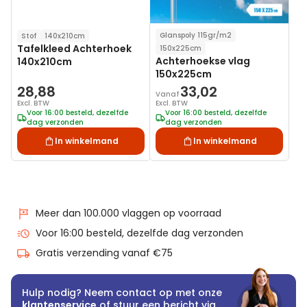
Glanspoly 115gr/m2
Stof
140x210cm
Tafelkleed Achterhoek
150x225cm
Achterhoekse vlag
140x210cm
150x225cm
28,88
33,02
Vanaf
Excl. BTW
Excl. BTW
Voor 16:00 besteld, dezelfde
Voor 16:00 besteld, dezelfde
dag verzonden
dag verzonden
In winkelmand
In winkelmand
Meer dan 100.000 vlaggen op voorraad
Voor 16:00 besteld, dezelfde dag verzonden
Gratis verzending vanaf €75
Hulp nodig? Neem contact op met onze
klantenservice
of stuur een bericht via