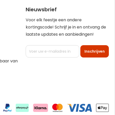
Nieuwsbrief
Voor elk feestje een andere
kortingscode! Schrijf je in en ontvang de
laatste updates en aanbiedingen!
Abonneer
Inschrijven
u
op
kbaar van
onze
nieuwsbrief