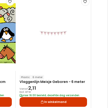
Voeg
Voeg
toe
toe
aan
aan
verlanglijst
verlanglijst
Plastic
6 meter
87cm
Vlaggenlijn Meisje Geboren - 6 meter
2,11
Vanaf
Excl. BTW
nden
Voor 16:00 besteld, dezelfde dag verzonden
In winkelmand