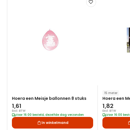
Voeg
toe
aan
verlanglijst
15 meter
Hoera een Meisje ballonnen 8 stuks
Hoera een Mei
1,61
1,82
Excl. BTW
Excl. BTW
Voor 16:00 besteld, dezelfde dag verzonden
Voor 16:00 bes
In winkelmand