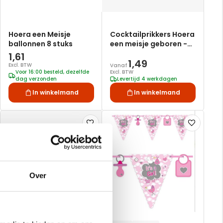
Hoera een Meisje
Cocktailprikkers Hoera
ballonnen 8 stuks
een meisje geboren -
50 stuks
1,61
1,49
Excl. BTW
Vanaf
Voor 16:00 besteld, dezelfde
Excl. BTW
dag verzonden
Levertijd 4 werkdagen
In winkelmand
In winkelmand
Voeg
Voeg
toe
toe
aan
aan
verlanglijst
verlanglijst
Over