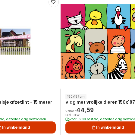
Voeg
toe
aan
verlanglijst
150x187cm
sje afzetlint - 15 meter
Vlag met vrolijke dieren 150x1
44,59
Vanaf
Excl. BTW
teld, dezelfde dag verzonden
Voor 16:00 besteld, dezelfde dag verzo
In winkelmand
In winkelmand