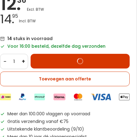
12.
36
14.
95
14
stuks in voorraad
Voor 16:00 besteld, dezelfde dag verzonden
−
+
Toevoegen aan offerte
Meer dan 100.000 vlaggen op voorraad
Gratis verzending vanaf €75
Uitstekende klantbeoordeling (9/10)
Meer dan 10 jaar dé vlaggenspecialist