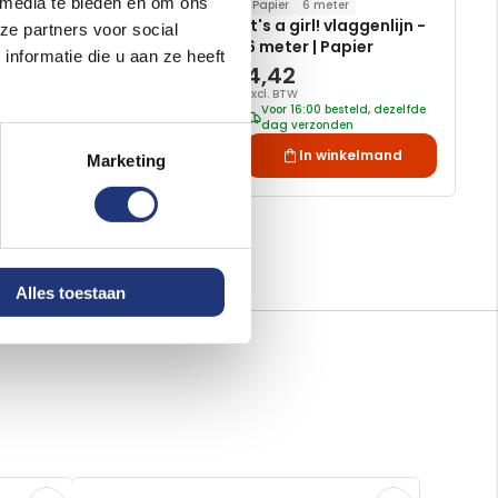
 media te bieden en om ons
90x150cm
Papier
6 meter
Geboortevlag Meisje
It's a girl! vlaggenlijn -
ze partners voor social
90x150cm It's a Girl
6 meter | Papier
nformatie die u aan ze heeft
6,57
4,42
Excl. BTW
Excl. BTW
Voor 16:00 besteld, dezelfde
Voor 16:00 besteld, dezelfde
dag verzonden
dag verzonden
In winkelmand
In winkelmand
Marketing
Alles toestaan