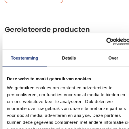
Gerelateerde producten
Voeg
Voeg
toe
toe
aan
aan
Toestemming
Details
Over
verlanglijst
verlanglij
Deze website maakt gebruik van cookies
We gebruiken cookies om content en advertenties te
personaliseren, om functies voor social media te bieden en
om ons websiteverkeer te analyseren. Ook delen we
Glanspoly 115gr/m2
30x45cm
Glanspoly 115gr/m2
70x100cm
Noord Brabantse vlag
Noord Brabantse vlag
informatie over uw gebruik van onze site met onze partners
30x45cm
70x100cm
voor social media, adverteren en analyse. Deze partners
(6)
Waardering:
kunnen deze gegevens combineren met andere informatie di
5,74
15,66
100
100
% of
Vanaf