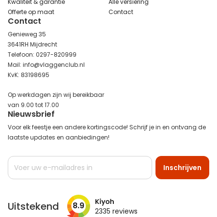
Kwaliteit & garantie
Alle versiering
Offerte op maat
Contact
Contact
Genieweg 35
3641RH Mijdrecht
Telefoon: 0297-820999
Mail: info@vlaggenclub.nl
KvK: 83198695
Op werkdagen zijn wij bereikbaar
van 9.00 tot 17.00
Nieuwsbrief
Voor elk feestje een andere kortingscode! Schrijf je in en ontvang de
laatste updates en aanbiedingen!
Abonneer
Inschrijven
u
op
onze
nieuwsbrief
Uitstekend
8.9
2335
reviews