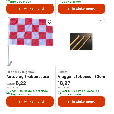
dag verzonden
dag verzonden
In winkelmand
In winkelmand
Voeg
Voeg
toe
toe
aan
aan
verlanglijst
verlanglij
Glanspoly 115gr/m2
80cm
Autovlag Brabant Luxe
Vlaggenstok essen 80cm
8,22
18,97
Vanaf
Excl. BTW
Excl. BTW
Voor 16:00 besteld, dezelfde
Voor 16:00 besteld, dezelfde
dag verzonden
dag verzonden
In winkelmand
In winkelmand