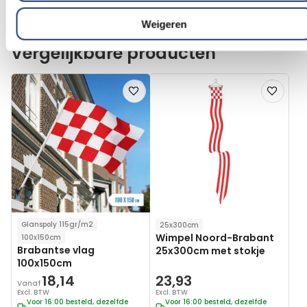
In winkelmand
In winkelmand
Weigeren
Vergelijkbare producten
Voeg
Voeg
toe
toe
aan
aan
verlanglijst
verlanglij
Glanspoly 115gr/m2
25x300cm
Wimpel Noord-Brabant
100x150cm
Brabantse vlag
25x300cm met stokje
100x150cm
18,14
23,93
Vanaf
Excl. BTW
Excl. BTW
Voor 16:00 besteld, dezelfde
Voor 16:00 besteld, dezelfde