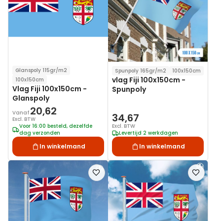
verlanglijst
verlanglij
Glanspoly 115gr/m2
Spunpoly 165gr/m2
100x150cm
vlag Fiji 100x150cm -
100x150cm
Vlag Fiji 100x150cm -
Spunpoly
Glanspoly
20,62
Vanaf
34,67
Excl. BTW
Voor 16:00 besteld, dezelfde
Excl. BTW
dag verzonden
Levertijd 2 werkdagen
In winkelmand
In winkelmand
Voeg
Voeg
toe
toe
aan
aan
verlanglijst
verlanglij