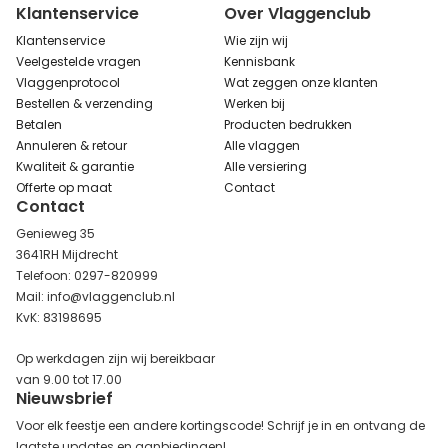
Klantenservice
Over Vlaggenclub
Klantenservice
Wie zijn wij
Veelgestelde vragen
Kennisbank
Vlaggenprotocol
Wat zeggen onze klanten
Bestellen & verzending
Werken bij
Betalen
Producten bedrukken
Annuleren & retour
Alle vlaggen
Kwaliteit & garantie
Alle versiering
Offerte op maat
Contact
Contact
Genieweg 35
3641RH Mijdrecht
Telefoon: 0297-820999
Mail: info@vlaggenclub.nl
KvK: 83198695
Op werkdagen zijn wij bereikbaar
van 9.00 tot 17.00
Nieuwsbrief
Voor elk feestje een andere kortingscode! Schrijf je in en ontvang de
laatste updates en aanbiedingen!