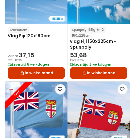
Spunpoly 165gr/m2
120x180cm
Vlag Fiji 120x180cm
150x225cm
vlag Fiji 150x225cm -
Spunpoly
37,15
53,68
Vanaf
Excl. BTW
Excl. BTW
Levertijd 5 werkdagen
Levertijd 2 werkdagen
In winkelmand
In winkelmand
Voeg
Voeg
SALE
toe
toe
aan
aan
verlanglijst
verlanglij