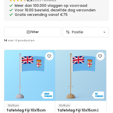
★★★★★
★★★★★
8,9
2335 reviews
Meer dan 100.000 vlaggen op voorraad
Voor 16:00 besteld, dezelfde dag verzonden
Gratis verzending vanaf €75
Filter
14
van
14
producten
Voeg
Voeg
toe
toe
aan
aan
verlanglijst
verlanglij
10x15cm
10x15cm
Tafelvlag Fiji 10x15cm
Tafelvlag Fiji 10x15cm |