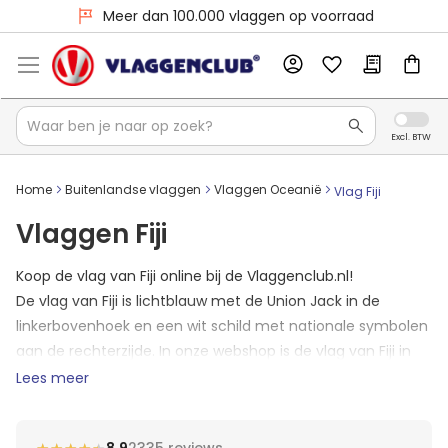
Meer dan 100.000 vlaggen op voorraad
Home
Buitenlandse vlaggen
Vlaggen Oceanië
Vlag Fiji
Vlaggen Fiji
Koop de vlag van Fiji online bij de Vlaggenclub.nl!
De vlag van Fiji is lichtblauw met de Union Jack in de
linkerbovenhoek en een wit schild met nationale symbolen
aan de rechterzijde. In onze webshop is de vlag van Fiji in
elk formaat beschikbaar. Als u op werkdagen vóór 16:00
Lees meer
bestelt, heeft u de vlag van Fiji meestal de volgende
werkdag al in huis!