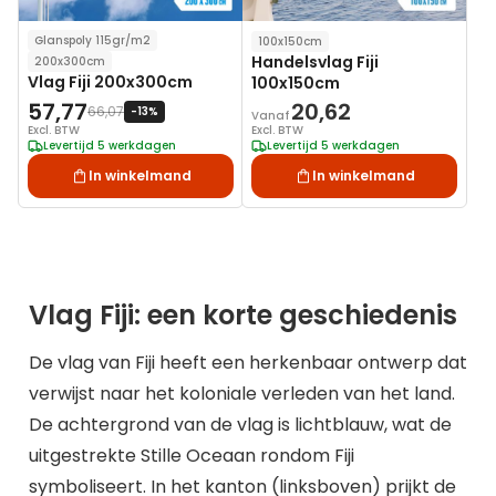
Glanspoly 115gr/m2
100x150cm
Handelsvlag Fiji
200x300cm
Vlag Fiji 200x300cm
100x150cm
57,77
20,62
66,07
-13%
Vanaf
Excl. BTW
Excl. BTW
Levertijd 5 werkdagen
Levertijd 5 werkdagen
In winkelmand
In winkelmand
Vlag Fiji: een korte geschiedenis
De vlag van Fiji heeft een herkenbaar ontwerp dat
verwijst naar het koloniale verleden van het land.
De achtergrond van de vlag is lichtblauw, wat de
uitgestrekte Stille Oceaan rondom Fiji
symboliseert. In het kanton (linksboven) prijkt de