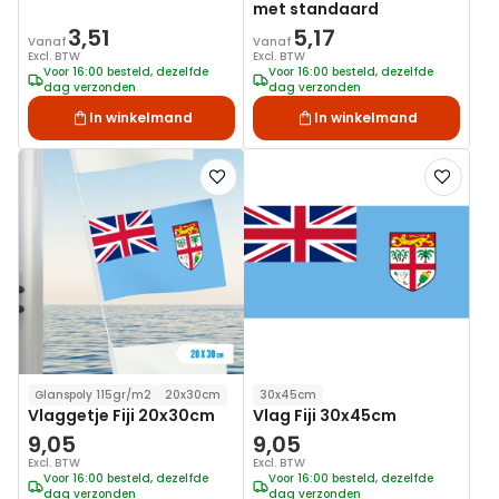
met standaard
3,51
5,17
Vanaf
Vanaf
Excl. BTW
Excl. BTW
Voor 16:00 besteld, dezelfde
Voor 16:00 besteld, dezelfde
dag verzonden
dag verzonden
In winkelmand
In winkelmand
Voeg
Voeg
toe
toe
aan
aan
verlanglijst
verlanglij
Glanspoly 115gr/m2
20x30cm
30x45cm
Vlaggetje Fiji 20x30cm
Vlag Fiji 30x45cm
9,05
9,05
Excl. BTW
Excl. BTW
Voor 16:00 besteld, dezelfde
Voor 16:00 besteld, dezelfde
dag verzonden
dag verzonden