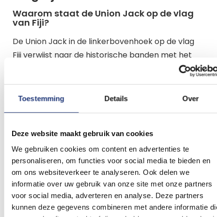
Waarom staat de Union Jack op de vlag
van Fiji?
De Union Jack in de linkerbovenhoek op de vlag
Fiji verwijst naar de historische banden met het
Verenigd Koninkrijk, waar Fiji vroeger een kolonie
van was. Hoewel Fiji nu een republiek is, herinnert
dit element aan het koloniale verleden.
Toestemming
Details
Over
Wat betekenen de symbolen op het schild
van de Fiji vlag?
Deze website maakt gebruik van cookies
Het schild toont het kruis van Sint-Joris met
We gebruiken cookies om content en advertenties te
personaliseren, om functies voor social media te bieden en
afbeeldingen van een bananenboom,
om ons websiteverkeer te analyseren. Ook delen we
kokosnootpalm, suikerriet, een duif en een ananas.
informatie over uw gebruik van onze site met onze partners
Deze symbolen vertegenwoordigen de
voor social media, adverteren en analyse. Deze partners
belangrijkste landbouwproducten en de
kunnen deze gegevens combineren met andere informatie di
vreedzame aard van het land.