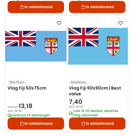
In winkelmand
In winkelmand
Voeg
Voeg
toe
toe
aan
aan
verlanglijst
verlanglij
50x75cm
60x90cm
Vlag Fiji 50x75cm
Vlag Fiji 60x90cm | Best
value
7,40
13,18
Excl. BTW
Vanaf
Excl. BTW
Voor 16:00 besteld, dezelfde
Levertijd 14 werkdagen
dag verzonden
In winkelmand
In winkelmand