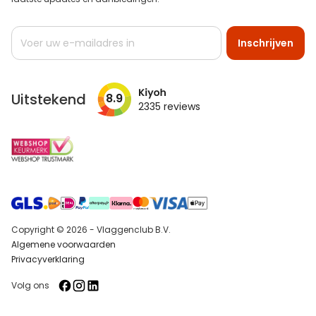
Abonneer
Inschrijven
u
op
onze
nieuwsbrief
Uitstekend
8.9
2335
reviews
Copyright © 2026 - Vlaggenclub B.V.
Algemene voorwaarden
Privacyverklaring
Volg ons