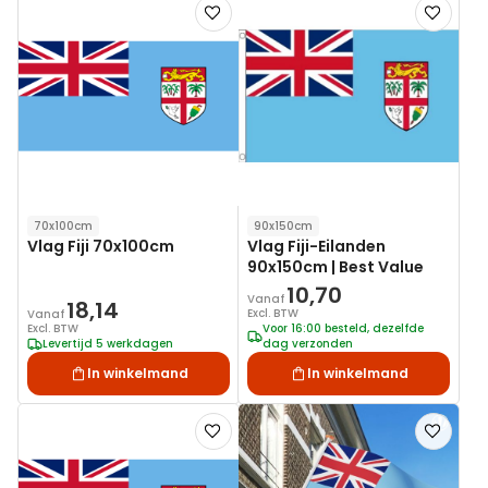
Voeg
Voeg
toe
toe
aan
aan
verlanglijst
verlanglij
70x100cm
90x150cm
Vlag Fiji 70x100cm
Vlag Fiji-Eilanden
90x150cm | Best Value
10,70
Vanaf
18,14
Excl. BTW
Vanaf
Excl. BTW
Voor 16:00 besteld, dezelfde
Levertijd 5 werkdagen
dag verzonden
In winkelmand
In winkelmand
Voeg
Voeg
toe
toe
aan
aan