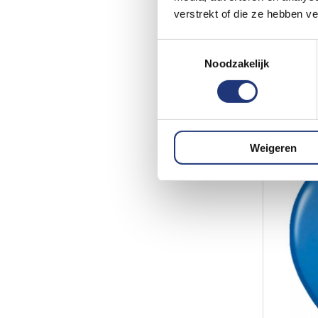
verstrekt of die ze hebben v
Plastic
1
Toestemmingsselectie
Paarse V
Noodzakelijk
1,
Vanaf
Excl. BTW
Voor 16:
Weigeren