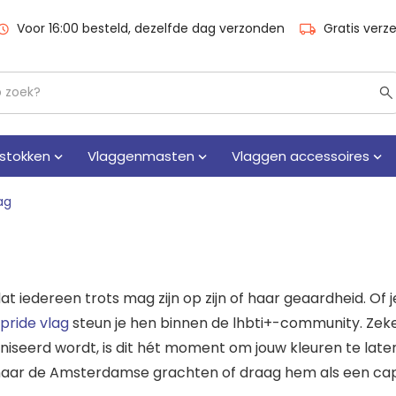
Voor 16:00 besteld, dezelfde dag verzonden
Gratis verz
stokken
Vlaggenmasten
Vlaggen accessoires
ag
 dat iedereen trots mag zijn op zijn of haar geaardheid. Of j
pride vlag
steun je hen binnen de lhbti+-community. Zek
aniseerd wordt, is dit hét moment om jouw kleuren te late
naar de Amsterdamse grachten of draag hem als een ca