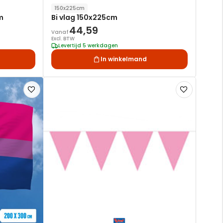
150x225cm
m
Bi vlag 150x225cm
44,59
Vanaf
Excl. BTW
Levertijd 5 werkdagen
In winkelmand
Voeg
Voeg
toe
toe
aan
aan
verlanglijst
verlanglijst