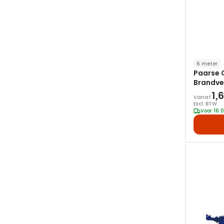
6 meter
Paarse G
Brandve
1,
Vanaf
Excl. BTW
Voor 16: