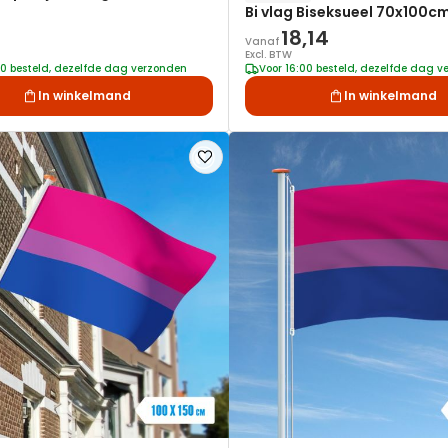
Bi vlag Biseksueel 70x100c
18,14
Vanaf
Excl. BTW
00 besteld, dezelfde dag verzonden
Voor 16:00 besteld, dezelfde dag 
In winkelmand
In winkelmand
Voeg
toe
aan
verlanglijst