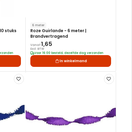
6 meter
10 stuks
Roze Guirlande - 6 meter |
Brandvertragend
1,65
Vanaf
Excl. BTW
verzonden
Voor 16:00 besteld, dezelfde dag verzonden
In winkelmand
Voeg
Voeg
toe
toe
aan
aan
verlanglijst
verlanglijst