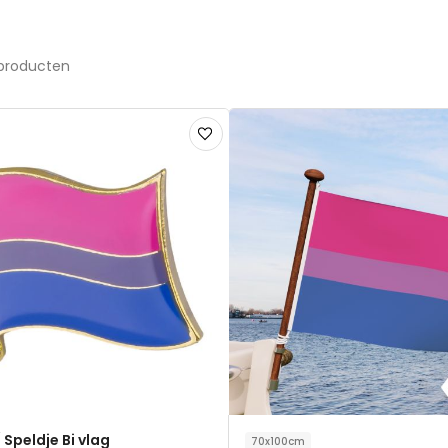
producten
Voeg
toe
aan
verlanglijst
 Speldje Bi vlag
70x100cm