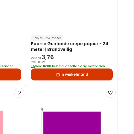
Papier
24 meter
Paarse Guirlande crepe papier - 24
meter | Brandveilig
3,76
Vanaf
Excl. BTW
verzonden
Voor 16:00 besteld, dezelfde dag verzonden
In winkelmand
Voeg
Voeg
toe
toe
aan
aan
verlanglijst
verlanglijst