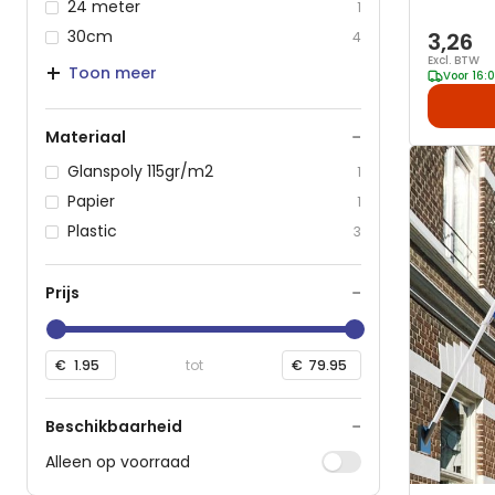
24 meter
1
30cm
3,26
4
Excl. BTW
Toon meer
Voor 16:
−
Materiaal
Glanspoly 115gr/m2
1
Papier
1
Plastic
3
−
Prijs
€
−
Beschikbaarheid
Alleen op voorraad