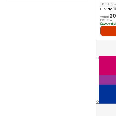
100x150c
Bi vlag
20
Vanaf
Excl. BTW
Levertij