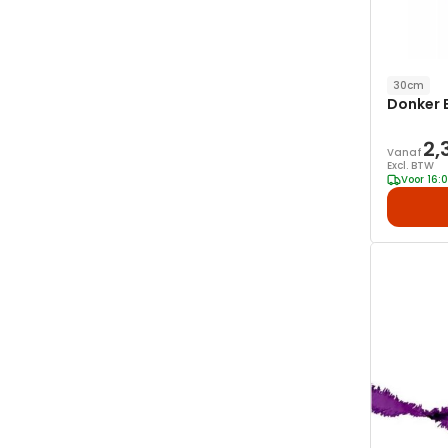
30cm
Donker B
2,
Vanaf
Excl. BTW
Voor 16: