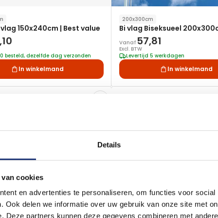
cm
200x300cm
 vlag 150x240cm | Best value
Bi vlag Biseksueel 200x30
,10
57,81
Vanaf
Excl. BTW
00 besteld, dezelfde dag verzonden
Levertijd 5 werkdagen
In winkelmand
In winkelmand
Voeg
toe
aan
verlanglijst
Details
 van cookies
ent en advertenties te personaliseren, om functies voor social
. Ook delen we informatie over uw gebruik van onze site met on
e. Deze partners kunnen deze gegevens combineren met andere i