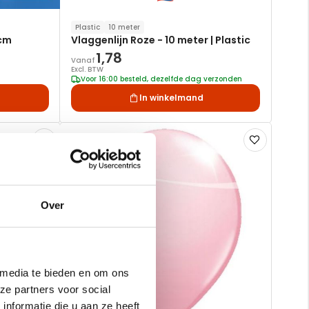
Plastic
10 meter
0cm
Vlaggenlijn Roze - 10 meter | Plastic
1,78
Vanaf
Excl. BTW
Voor 16:00 besteld, dezelfde dag verzonden
In winkelmand
Voeg
Voeg
toe
toe
aan
aan
verlanglijst
verlanglijst
Over
 media te bieden en om ons
ze partners voor social
nformatie die u aan ze heeft