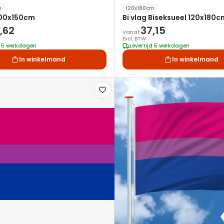
m
120x180cm
 100x150cm
Bi vlag Biseksueel 120x180c
,62
37,15
Vanaf
Excl. BTW
d 5 werkdagen
Levertijd 5 werkdagen
In winkelmand
In winkelmand
Voeg
toe
aan
verlanglijst