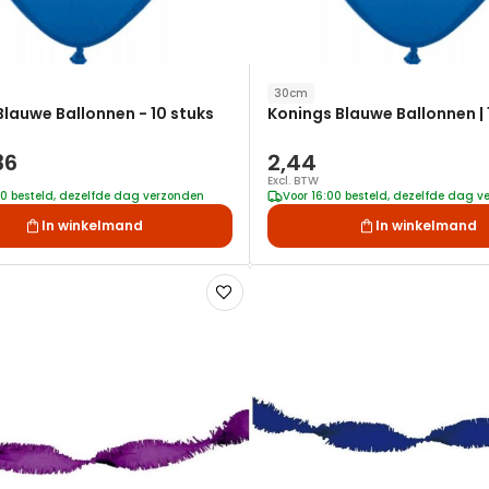
30cm
lauwe Ballonnen - 10 stuks
Konings Blauwe Ballonnen | 
36
2,44
Excl. BTW
00 besteld, dezelfde dag verzonden
Voor 16:00 besteld, dezelfde dag 
In winkelmand
In winkelmand
Voeg
toe
aan
verlanglijst