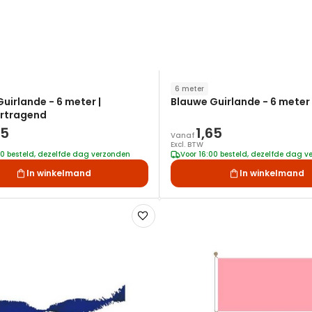
6 meter
uirlande - 6 meter |
Blauwe Guirlande - 6 meter
rtragend
65
1,65
Vanaf
Excl. BTW
00 besteld, dezelfde dag verzonden
Voor 16:00 besteld, dezelfde dag 
In winkelmand
In winkelmand
Voeg
toe
aan
verlanglijst