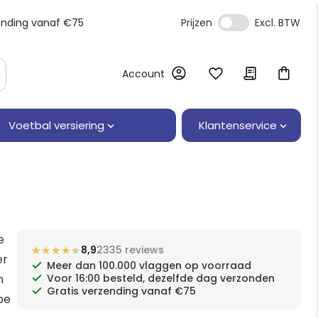
ending vanaf €75
Prijzen
Account
Klantenservice
Voetbal versiering
e
★★★★★
★★★★★
8,9
2335 reviews
er
Meer dan 100.000 vlaggen op voorraad
n
Voor 16:00 besteld, dezelfde dag verzonden
Gratis verzending vanaf €75
pe