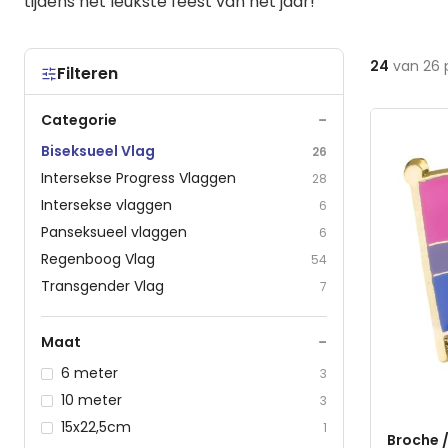
tijdens het leukste feest van het jaar!
24
van
26
Filteren
−
Categorie
Biseksueel Vlag
26
Intersekse Progress Vlaggen
28
Intersekse vlaggen
6
Panseksueel vlaggen
6
Regenboog Vlag
54
Transgender Vlag
7
−
Maat
6 meter
3
10 meter
3
15x22,5cm
1
Broche /