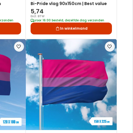
m
Bi-Pride vlag 90x150cm | Best value
5,74
Excl. BTW
verzonden
Voor 16:00 besteld, dezelfde dag verzonden
In winkelmand
Voeg
Voeg
toe
toe
aan
aan
verlanglijst
verlanglijst