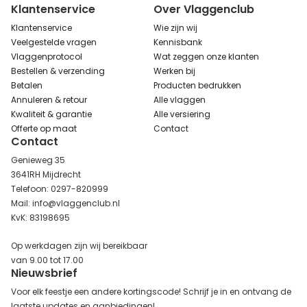
Klantenservice
Over Vlaggenclub
Klantenservice
Wie zijn wij
Veelgestelde vragen
Kennisbank
Vlaggenprotocol
Wat zeggen onze klanten
Bestellen & verzending
Werken bij
Betalen
Producten bedrukken
Annuleren & retour
Alle vlaggen
Kwaliteit & garantie
Alle versiering
Offerte op maat
Contact
Contact
Genieweg 35
3641RH Mijdrecht
Telefoon: 0297-820999
Mail: info@vlaggenclub.nl
KvK: 83198695
Op werkdagen zijn wij bereikbaar
van 9.00 tot 17.00
Nieuwsbrief
Voor elk feestje een andere kortingscode! Schrijf je in en ontvang de
laatste updates en aanbiedingen!