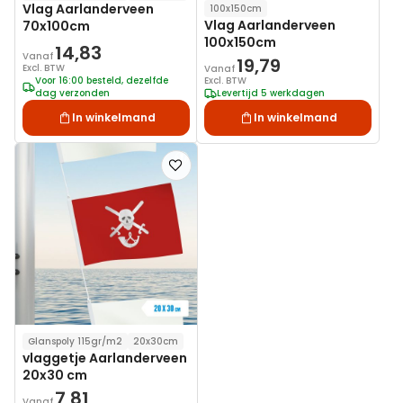
Vlag Aarlanderveen
100x150cm
Vlag Aarlanderveen
70x100cm
100x150cm
14,83
Vanaf
19,79
Excl. BTW
Vanaf
Voor 16:00 besteld, dezelfde
Excl. BTW
dag verzonden
Levertijd 5 werkdagen
In winkelmand
In winkelmand
Voeg
toe
aan
verlanglijst
Glanspoly 115gr/m2
20x30cm
vlaggetje Aarlanderveen
20x30 cm
7,81
Vanaf