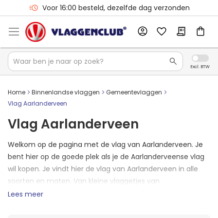
Voor 16:00 besteld, dezelfde dag verzonden
Home
Binnenlandse vlaggen
Gemeentevlaggen
Vlag Aarlanderveen
Vlag Aarlanderveen
Welkom op de pagina met de vlag van Aarlanderveen. Je
bent hier op de goede plek als je de Aarlanderveense vlag
wil kopen. Je vindt hier de vlag van Aarlanderveen in alle
soorten en maten. Van kleine vlaggetjes van
Aarlanderveen tot aan wimpels. Mocht het zo zijn dat je
Lees meer
vlag er nog niet tussen staat? Neem dan contact op met
ons en we zullen jouw formaat Aarlanderveense vlag