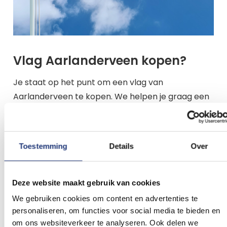
Vlag Aarlanderveen kopen?
Je staat op het punt om een vlag van
Aarlanderveen te kopen. We helpen je graag een
keuze te maken. Bedenk waar en hoe vaak je de
vlag van Aarlanderveen gaat gebruiken. Bij
Vlaggenclub hebben we vaak de standaard
Toestemming
Details
Over
formaten op voorraad. Mochten we jouw
gewenste formaat toch niet op voorraad hebben
dan kunnen we binnen enkele dagen deze alsnog
Deze website maakt gebruik van cookies
leveren. Hieronder lees je hoe je een keuze maakt
We gebruiken cookies om content en advertenties te
tussen de aangeboden kwaliteiten en formaten
personaliseren, om functies voor social media te bieden en
om ons websiteverkeer te analyseren. Ook delen we
vlaggen.