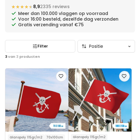
★★★★★
★★★★★
8,9
2335 reviews
toevoegen aan de shop.
Meer dan 100.000 vlaggen op voorraad
Voor 16:00 besteld, dezelfde dag verzonden
Gratis verzending vanaf €75
Filter
3
van
3
producten
Voeg
Voeg
toe
toe
aan
aan
verlanglijst
verlanglij
Glanspoly 115gr/m2
Glanspoly 115gr/m2
70x100cm