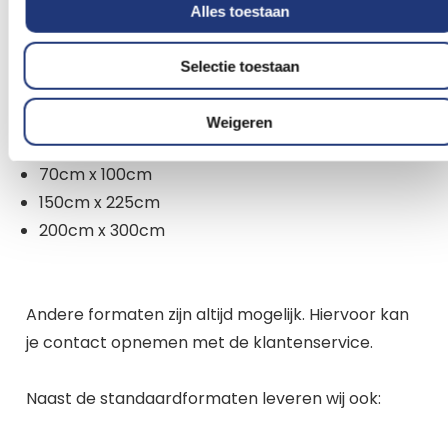
mail sturen naar info@vlaggenclub.nl en
Alles toestaan
regelen we alsnog dat jouw vlag te bestellen is.
Selectie toestaan
20cm x 30cm
30cm x 45cm
Weigeren
50cm x 75cm
70cm x 100cm
150cm x 225cm
200cm x 300cm
Andere formaten zijn altijd mogelijk. Hiervoor kan
je contact opnemen met de klantenservice.
Naast de standaardformaten leveren wij ook: