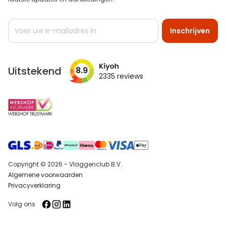
Abonneer
Inschrijven
u
op
onze
nieuwsbrief
Uitstekend
8.9
2335
reviews
Copyright © 2026 - Vlaggenclub B.V.
Algemene voorwaarden
Privacyverklaring
Volg ons