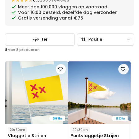
★★★★★
★★★★★
8,9
2335 reviews
Meer dan 100.000 vlaggen op voorraad
Voor 16:00 besteld, dezelfde dag verzonden
Gratis verzending vanaf €75
Filter
8
van
8
producten
Voeg
Voeg
toe
toe
aan
aan
verlanglijst
verlanglij
20x30cm
20x30cm
Vlaggetje Strijen
Puntvlaggetje Strijen