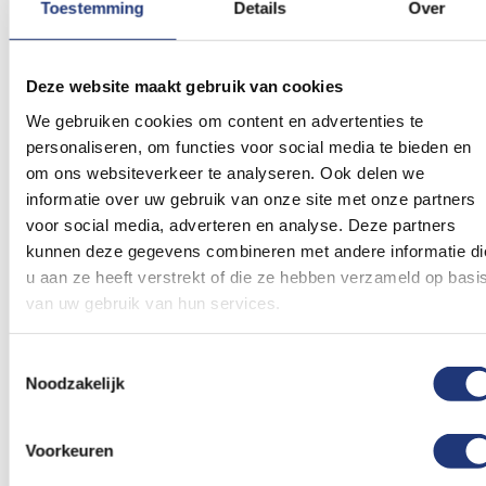
Toestemming
Details
Over
Deze website maakt gebruik van cookies
We gebruiken cookies om content en advertenties te
personaliseren, om functies voor social media te bieden en
om ons websiteverkeer te analyseren. Ook delen we
informatie over uw gebruik van onze site met onze partners
voor social media, adverteren en analyse. Deze partners
kunnen deze gegevens combineren met andere informatie di
u aan ze heeft verstrekt of die ze hebben verzameld op basi
van uw gebruik van hun services.
Toestemmingsselectie
Vlag Strijen kopen?
Noodzakelijk
Je staat op het punt om een vlag Strijen te kopen.
We helpen je graag een keuze te maken. Bedenk
Voorkeuren
waar en hoe vaak je de Strijen vlag gaat