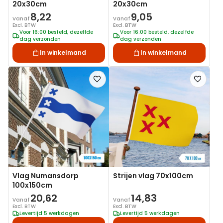
20x30cm
20x30cm
8,22
9,05
Vanaf
Vanaf
Excl. BTW
Excl. BTW
Voor 16:00 besteld, dezelfde
Voor 16:00 besteld, dezelfde
dag verzonden
dag verzonden
In winkelmand
In winkelmand
Voeg
Voeg
toe
toe
aan
aan
verlanglijst
verlanglij
Vlag Numansdorp
Strijen vlag 70x100cm
100x150cm
20,62
14,83
Vanaf
Vanaf
Excl. BTW
Excl. BTW
Levertijd 5 werkdagen
Levertijd 5 werkdagen