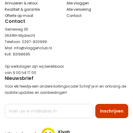
Annuleren & retour
Alle vlaggen
Kwaliteit & garantie
Alle versiering
Offerte op maat
Contact
Contact
Genieweg 35
3641RH Mijdrecht
Telefoon: 0297-820999
Mail: info@vlaggenclub.nl
KvK: 83198695
Op werkdagen zijn wij bereikbaar
van 9.00 tot 17.00
Nieuwsbrief
Voor elk feestje een andere kortingscode! Schrijf je in en ontvang de
laatste updates en aanbiedingen!
Abonneer
Inschrijven
u
op
onze
nieuwsbrief