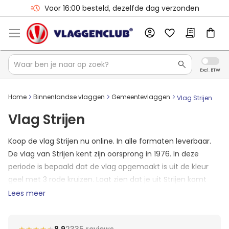
Voor 16:00 besteld, dezelfde dag verzonden
Home
Binnenlandse vlaggen
Gemeentevlaggen
Vlag Strijen
Vlag Strijen
Koop de vlag Strijen nu online. In alle formaten leverbaar.
De vlag van Strijen kent zijn oorsprong in 1976. In deze
periode is bepaald dat de vlag opgemaakt is uit de kleur
geel met 3 rode kruizen. Laat zien dat je uit Strijen komt
met de vlaggen van de Vlaggenclub. Sinds 2019 is Strijen
Lees meer
geen zelfstandige gemeente meer. Maar laat wel zien dat
je uit Strijen komt!