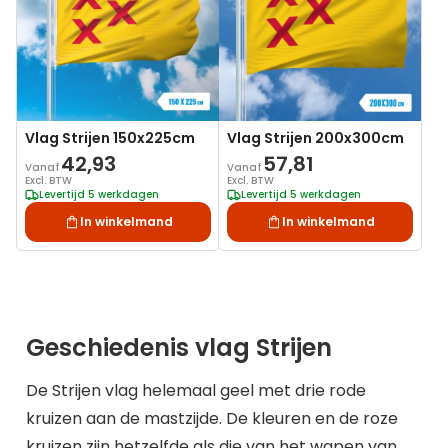
Vlag Strijen 150x225cm
Vlag Strijen 200x300cm
42,93
57,81
Vanaf
Vanaf
Excl. BTW
Excl. BTW
Levertijd 5 werkdagen
Levertijd 5 werkdagen
In winkelmand
In winkelmand
Geschiedenis vlag Strijen
De Strijen vlag helemaal geel met drie rode
kruizen aan de mastzijde. De kleuren en de roze
kruizen zijn hetzelfde als die van het wapen van