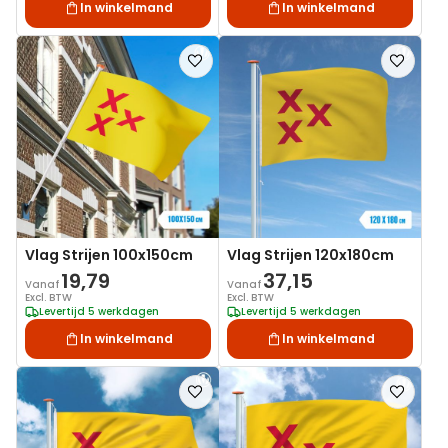
In winkelmand
In winkelmand
Voeg
Voeg
toe
toe
aan
aan
verlanglijst
verlanglij
Vlag Strijen 100x150cm
Vlag Strijen 120x180cm
19,79
37,15
Vanaf
Vanaf
Excl. BTW
Excl. BTW
Levertijd 5 werkdagen
Levertijd 5 werkdagen
In winkelmand
In winkelmand
Voeg
Voeg
toe
toe
aan
aan
verlanglijst
verlanglij