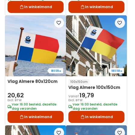
In winkelmand
In winkelmand
Voeg
Voeg
toe
toe
aan
aan
verlanglijst
verlanglij
Vlag Almere 80x120cm
100x150cm
Vlag Almere 100x150cm
20,62
19,79
Vanaf
Excl. BTW
Excl. BTW
Voor 16:00 besteld, dezelfde
Voor 16:00 besteld, dezelfde
dag verzonden
dag verzonden
In winkelmand
In winkelmand
Voeg
Voeg