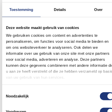
kleur, die op het wapen voorkomt, vervangen
Toestemming
Details
Over
door geel om het gouden achtergrond van het
koggeschip beter te benadrukken. Het
kruisvormige patroon verwijst naar het
Deze website maakt gebruik van cookies
IJsselmeergebied, waar ook de vlaggen van
We gebruiken cookies om content en advertenties te
Wieringermeer, de Noordoostpolder, Marken,
personaliseren, om functies voor social media te bieden en
Wieringen en Lelystad hebben dit patroon in hun
om ons websiteverkeer te analyseren. Ook delen we
informatie over uw gebruik van onze site met onze partners
vlag.
voor social media, adverteren en analyse. Deze partners
kunnen deze gegevens combineren met andere informatie di
u aan ze heeft verstrekt of die ze hebben verzameld op basi
van uw gebruik van hun services.
Toestemmingsselectie
Noodzakelijk
Voorkeuren