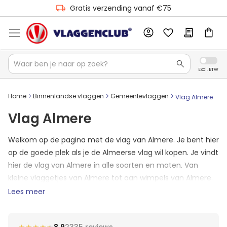
Gratis verzending vanaf €75
Home
Binnenlandse vlaggen
Gemeentevlaggen
Vlag Almere
Vlag Almere
Welkom op de pagina met de vlag van Almere. Je bent hier
op de goede plek als je de Almeerse vlag wil kopen. Je vindt
hier de vlag van Almere in alle soorten en maten. Van
kleine vlaggetjes van Almere tot aan wimpels van Almere.
Mocht het zo zijn dat je vlag er nog niet tussen staat?
Lees meer
Neem dan contact op met ons en we zullen jouw formaat
Almeerse vlag toevoegen aan de shop.