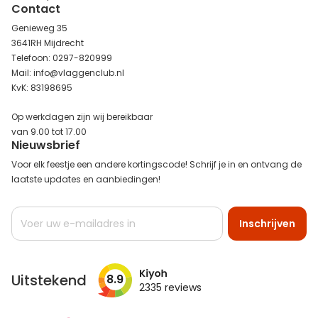
Contact
Genieweg 35
3641RH Mijdrecht
Telefoon: 0297-820999
Mail: info@vlaggenclub.nl
KvK: 83198695
Op werkdagen zijn wij bereikbaar
van 9.00 tot 17.00
Nieuwsbrief
Voor elk feestje een andere kortingscode! Schrijf je in en ontvang de
laatste updates en aanbiedingen!
Abonneer
Inschrijven
u
op
onze
nieuwsbrief
Uitstekend
8.9
2335
reviews