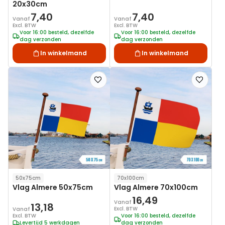
20x30cm
7,40
7,40
Vanaf
Vanaf
Excl. BTW
Excl. BTW
Voor 16:00 besteld, dezelfde
Voor 16:00 besteld, dezelfde
dag verzonden
dag verzonden
In winkelmand
In winkelmand
Voeg
Voeg
toe
toe
aan
aan
verlanglijst
verlanglij
50x75cm
70x100cm
Vlag Almere 50x75cm
Vlag Almere 70x100cm
16,49
Vanaf
13,18
Excl. BTW
Vanaf
Excl. BTW
Voor 16:00 besteld, dezelfde
Levertijd 5 werkdagen
dag verzonden