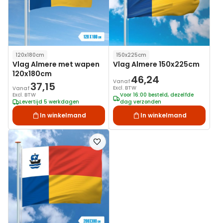
120x180cm
150x225cm
Vlag Almere met wapen
Vlag Almere 150x225cm
120x180cm
46,24
Vanaf
37,15
Excl. BTW
Vanaf
Excl. BTW
Voor 16:00 besteld, dezelfde
Levertijd 5 werkdagen
dag verzonden
In winkelmand
In winkelmand
Voeg
toe
aan
verlanglijst