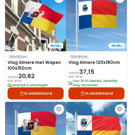
toe
toe
aan
aan
verlanglijst
verlanglij
100x150cm
120x180cm
Vlag Almere met Wapen
Vlag Almere 120x180cm
100x150cm
37,15
Vanaf
20,62
Excl. BTW
Vanaf
Excl. BTW
Voor 16:00 besteld, dezelfde
Levertijd 5 werkdagen
dag verzonden
In winkelmand
In winkelmand
Voeg
Voeg
toe
toe
aan
aan
verlanglijst
verlanglij