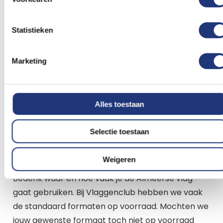
Statistieken
Marketing
Alles toestaan
Vlag Almere kopen?
Selectie toestaan
Je staat op het punt om een vlag van Almere te
Weigeren
kopen. We helpen je graag een keuze te maken.
Bedenk waar en hoe vaak je de Almeerse vlag
gaat gebruiken. Bij Vlaggenclub hebben we vaak
de standaard formaten op voorraad. Mochten we
jouw gewenste formaat toch niet op voorraad