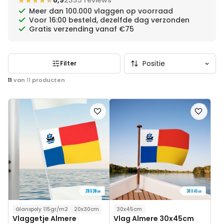
★★★★★
★★★★★
8,9
2335 reviews
Meer dan 100.000 vlaggen op voorraad
Voor 16:00 besteld, dezelfde dag verzonden
Gratis verzending vanaf €75
Filter
11
van
11
producten
Voeg
Voeg
toe
toe
aan
aan
verlanglijst
verlanglij
Glanspoly 115gr/m2
20x30cm
30x45cm
Vlaggetje Almere
Vlag Almere 30x45cm