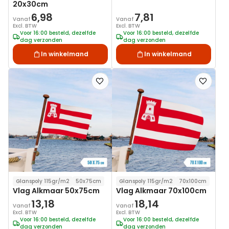
20x30cm
6,98
7,81
Vanaf
Vanaf
Excl. BTW
Excl. BTW
Voor 16:00 besteld, dezelfde
Voor 16:00 besteld, dezelfde
dag verzonden
dag verzonden
In winkelmand
In winkelmand
Voeg
Voeg
toe
toe
aan
aan
verlanglijst
verlanglij
Glanspoly 115gr/m2
50x75cm
Glanspoly 115gr/m2
70x100cm
Vlag Alkmaar 50x75cm
Vlag Alkmaar 70x100cm
13,18
18,14
Vanaf
Vanaf
Excl. BTW
Excl. BTW
Voor 16:00 besteld, dezelfde
Voor 16:00 besteld, dezelfde
dag verzonden
dag verzonden