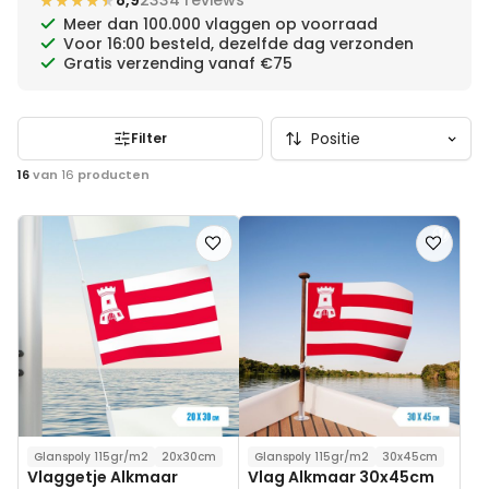
★★★★★
★★★★★
8,9
2334 reviews
Meer dan 100.000 vlaggen op voorraad
Voor 16:00 besteld, dezelfde dag verzonden
Gratis verzending vanaf €75
Filter
16
van
16
producten
Voeg
Voeg
toe
toe
aan
aan
verlanglijst
verlanglij
Glanspoly 115gr/m2
20x30cm
Glanspoly 115gr/m2
30x45cm
Vlaggetje Alkmaar
Vlag Alkmaar 30x45cm