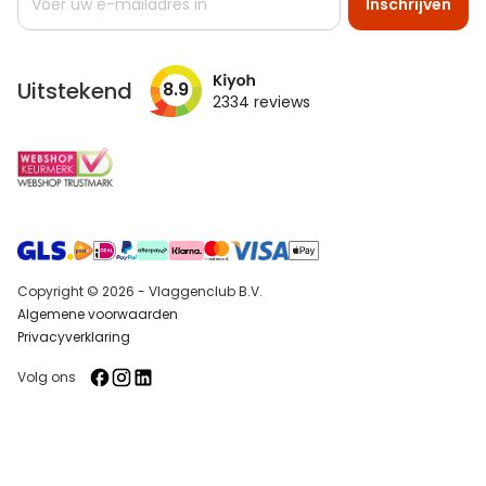
Inschrijven
u
op
onze
nieuwsbrief
Uitstekend
8.9
2334
reviews
Copyright © 2026 - Vlaggenclub B.V.
Algemene voorwaarden
Privacyverklaring
Volg ons