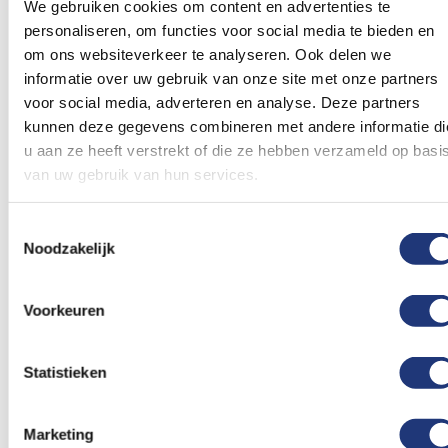
We gebruiken cookies om content en advertenties te
Alkmaar. Deze vlag is op 27 Augustus 1920
personaliseren, om functies voor social media te bieden en
vastgesteld door de gemeenteraad van Alkmaar.
om ons websiteverkeer te analyseren. Ook delen we
Dit is dezelfde vlag die jaarlijks door vrijwel iedere
informatie over uw gebruik van onze site met onze partners
inwoner wordt uitgestoken tijdens het Alkmaars
voor social media, adverteren en analyse. Deze partners
kunnen deze gegevens combineren met andere informatie di
ontzet op 8 Oktober. Ook op 11 Juni is het jaarlijks
u aan ze heeft verstrekt of die ze hebben verzameld op basi
de bedoeling dat er wordt gevlagd in Alkmaar dit
van uw gebruik van hun services.
is de datum dat Alkmaar stadsrechten kreeg.
Toestemmingsselectie
Noodzakelijk
Voorkeuren
Statistieken
Marketing