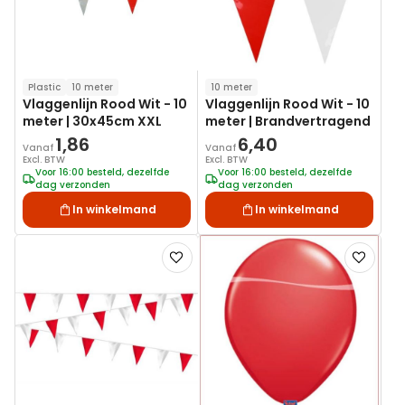
Plastic
10 meter
10 meter
Vlaggenlijn Rood Wit - 10
Vlaggenlijn Rood Wit - 10
meter | 30x45cm XXL
meter | Brandvertragend
1,86
6,40
Vanaf
Vanaf
Excl. BTW
Excl. BTW
Voor 16:00 besteld, dezelfde
Voor 16:00 besteld, dezelfde
dag verzonden
dag verzonden
In winkelmand
In winkelmand
Voeg
Voeg
toe
toe
aan
aan
verlanglijst
verlanglij