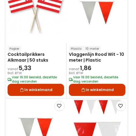
verlanglijst
verlanglij
Papier
Plastic
10 meter
Cocktailprikkers
Vlaggenlijn Rood Wit - 10
Alkmaar | 50 stuks
meter | Plastic
5,33
1,86
Vanaf
Vanaf
Excl. BTW
Excl. BTW
Voor 16:00 besteld, dezelfde
Voor 16:00 besteld, dezelfde
dag verzonden
dag verzonden
In winkelmand
In winkelmand
Voeg
Voeg
toe
toe
aan
aan
verlanglijst
verlanglij