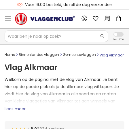
Voor 16:00 besteld, dezelfde dag verzonden
Gratis verzending vanaf €75
Home
Binnenlandse vlaggen
Gemeentevlaggen
Vlag Alkmaar
Vlag Alkmaar
Welkom op de pagina met de vlag van Alkmaar. Je bent
hier op de goede plek als je de Alkmaar vlag wil kopen. Je
vindt hier de vlag van Alkmaar in alle soorten en maten.
Van kleine vlaggetjes van Alkmaar tot aan wimpels van
Alkmaar. Mocht het zo zijn dat je vlag er nog niet tussen
Lees meer
staat? Neem dan contact op met ons en we zullen jouw
formaat Alkmaarder vlag toevoegen aan de shop.