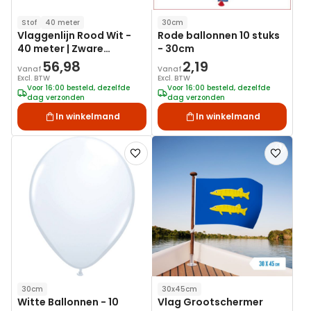
Stof
40 meter
30cm
Vlaggenlijn Rood Wit -
Rode ballonnen 10 stuks
40 meter | Zware
- 30cm
kwaliteit stof
56,98
2,19
Vanaf
Vanaf
Excl. BTW
Excl. BTW
Voor 16:00 besteld, dezelfde
Voor 16:00 besteld, dezelfde
dag verzonden
dag verzonden
In winkelmand
In winkelmand
Voeg
Voeg
toe
toe
aan
aan
verlanglijst
verlanglij
30cm
30x45cm
Witte Ballonnen - 10
Vlag Grootschermer