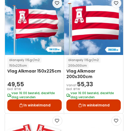
Voeg
Voeg
toe
toe
aan
aan
verlanglijst
verlanglij
Glanspoly 115gr/m2
Glanspoly 115gr/m2
150x225cm
200x300cm
Vlag Alkmaar 150x225cm
Vlag Alkmaar
200x300cm
49,55
55,33
Vanaf
Excl. BTW
Excl. BTW
Voor 16:00 besteld, dezelfde
Voor 16:00 besteld, dezelfde
dag verzonden
dag verzonden
In winkelmand
In winkelmand
Voeg
Voeg
toe
toe
aan
aan