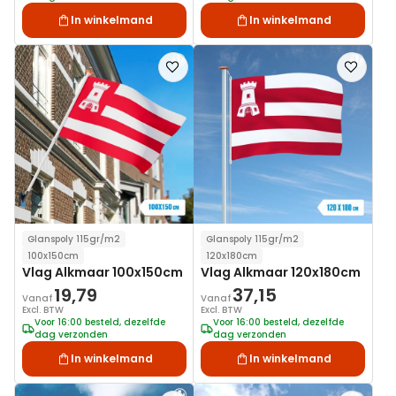
In winkelmand
In winkelmand
Voeg
Voeg
toe
toe
aan
aan
verlanglijst
verlanglij
Glanspoly 115gr/m2
Glanspoly 115gr/m2
100x150cm
120x180cm
Vlag Alkmaar 100x150cm
Vlag Alkmaar 120x180cm
19,79
37,15
Vanaf
Vanaf
Excl. BTW
Excl. BTW
Voor 16:00 besteld, dezelfde
Voor 16:00 besteld, dezelfde
dag verzonden
dag verzonden
In winkelmand
In winkelmand