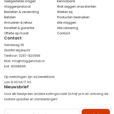
Veelgestelde vragen
Kennisbank
Vlaggenprotocol
Wat zeggen onze klanten
Bestellen & verzending
Werken bij
Betalen
Producten bedrukken
Annuleren & retour
Alle vlaggen
Kwaliteit & garantie
Alle versiering
Offerte op maat
Contact
Contact
Genieweg 35
3641RH Mijdrecht
Telefoon: 0297-820999
Mail: info@vlaggenclub.nl
KvK: 83198695
Op werkdagen zijn wij bereikbaar
van 9.00 tot 17.00
Nieuwsbrief
Voor elk feestje een andere kortingscode! Schrijf je in en ontvang de
laatste updates en aanbiedingen!
Abonneer