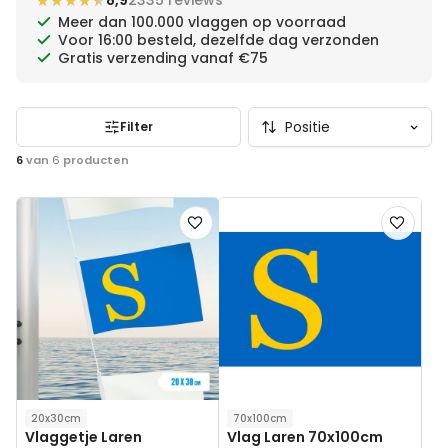
★★★★★
★★★★★
8,9
2335 reviews
Meer dan 100.000 vlaggen op voorraad
Voor 16:00 besteld, dezelfde dag verzonden
Gratis verzending vanaf €75
Filter
6
van
6
producten
Voeg
Voeg
toe
toe
aan
aan
verlanglijst
verlanglij
20x30cm
70x100cm
Vlaggetje Laren
Vlag Laren 70x100cm