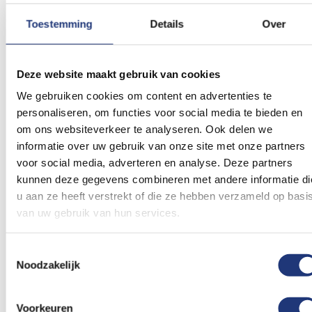
Toestemming
Details
Over
Deze website maakt gebruik van cookies
We gebruiken cookies om content en advertenties te
personaliseren, om functies voor social media te bieden en
om ons websiteverkeer te analyseren. Ook delen we
informatie over uw gebruik van onze site met onze partners
voor social media, adverteren en analyse. Deze partners
kunnen deze gegevens combineren met andere informatie di
u aan ze heeft verstrekt of die ze hebben verzameld op basi
Vlag Laren kopen?
van uw gebruik van hun services.
Je staat op het punt om een vlag van Laren te
Toestemmingsselectie
kopen. We helpen je graag een keuze te maken.
Noodzakelijk
Bedenk waar en hoe vaak je de Larense vlag gaat
gebruiken. Zoek je een kleinere vlag voor op de
Voorkeuren