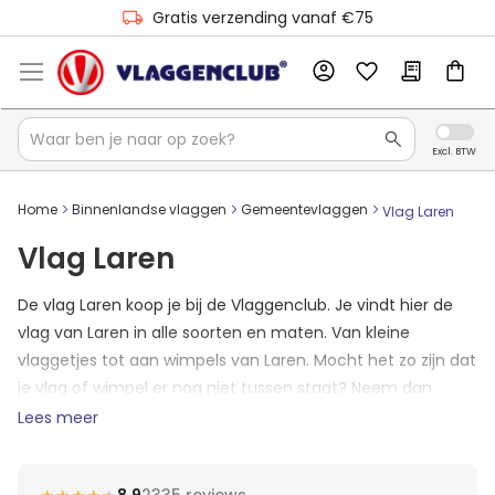
Gratis verzending vanaf €75
Home
Binnenlandse vlaggen
Gemeentevlaggen
Vlag Laren
Vlag Laren
De vlag Laren koop je bij de Vlaggenclub. Je vindt hier de
vlag van Laren in alle soorten en maten. Van kleine
vlaggetjes tot aan wimpels van Laren. Mocht het zo zijn dat
je vlag of wimpel er nog niet tussen staat? Neem dan
contact op met ons en we zullen jouw formaat Larense
Lees meer
vlag direct toevoegen aan de shop.