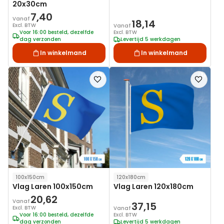
20x30cm
7,40
Vanaf
18,14
Excl. BTW
Vanaf
Voor 16:00 besteld, dezelfde
Excl. BTW
dag verzonden
Levertijd 5 werkdagen
In winkelmand
In winkelmand
Voeg
Voeg
toe
toe
aan
aan
verlanglijst
verlanglij
100x150cm
120x180cm
Vlag Laren 100x150cm
Vlag Laren 120x180cm
20,62
Vanaf
37,15
Excl. BTW
Vanaf
Voor 16:00 besteld, dezelfde
Excl. BTW
dag verzonden
Levertijd 5 werkdagen