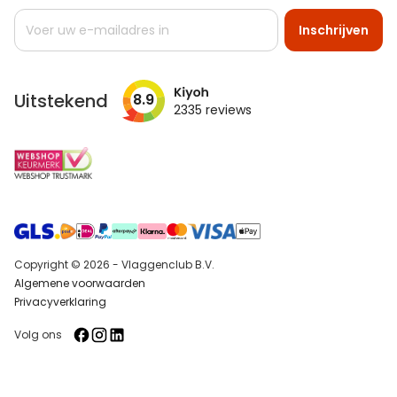
Abonneer
Inschrijven
u
op
onze
nieuwsbrief
Uitstekend
8.9
2335
reviews
Copyright © 2026 - Vlaggenclub B.V.
Algemene voorwaarden
Privacyverklaring
Volg ons