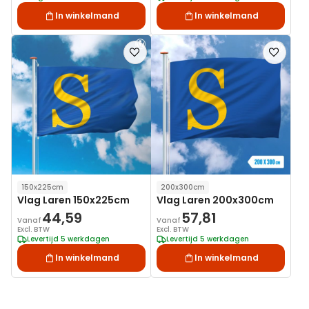
In winkelmand
In winkelmand
Voeg
Voeg
toe
toe
aan
aan
verlanglijst
verlanglij
150x225cm
200x300cm
Vlag Laren 150x225cm
Vlag Laren 200x300cm
44,59
57,81
Vanaf
Vanaf
Excl. BTW
Excl. BTW
Levertijd 5 werkdagen
Levertijd 5 werkdagen
In winkelmand
In winkelmand