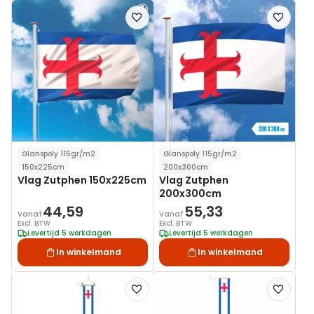
Voeg
Voeg
toe
toe
aan
aan
verlanglijst
verlanglij
Glanspoly 115gr/m2
Glanspoly 115gr/m2
150x225cm
200x300cm
Vlag Zutphen 150x225cm
Vlag Zutphen
200x300cm
44,59
55,33
Vanaf
Vanaf
Excl. BTW
Excl. BTW
Levertijd 5 werkdagen
Levertijd 5 werkdagen
In winkelmand
In winkelmand
Voeg
Voeg
toe
toe
aan
aan