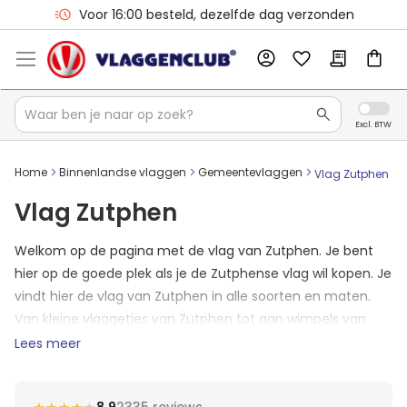
Voor 16:00 besteld, dezelfde dag verzonden
Home
Binnenlandse vlaggen
Gemeentevlaggen
Vlag Zutphen
Vlag Zutphen
Welkom op de pagina met de vlag van Zutphen. Je bent
hier op de goede plek als je de Zutphense vlag wil kopen. Je
vindt hier de vlag van Zutphen in alle soorten en maten.
Van kleine vlaggetjes van Zutphen tot aan wimpels van
Zutphen. Mocht het zo zijn dat je vlag er nog niet tussen
Lees meer
staat? Neem dan contact op met ons en we zullen jouw
formaat Zutphense vlag toevoegen aan de shop.