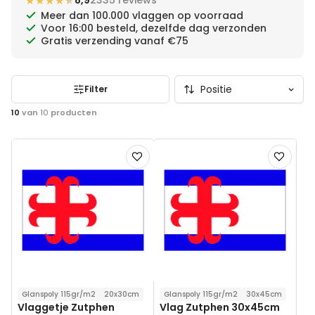
★★★★★
★★★★★
8,9
2335 reviews
Meer dan 100.000 vlaggen op voorraad
Voor 16:00 besteld, dezelfde dag verzonden
Gratis verzending vanaf €75
Filter
10
van
10
producten
Voeg
Voeg
toe
toe
aan
aan
verlanglijst
verlanglij
Glanspoly 115gr/m2
20x30cm
Glanspoly 115gr/m2
30x45cm
Vlaggetje Zutphen
Vlag Zutphen 30x45cm