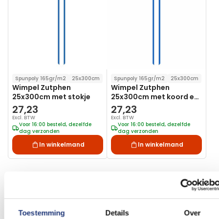
verlanglijst
verlanglij
Spunpoly 165gr/m2
25x300cm
Spunpoly 165gr/m2
25x300cm
Wimpel Zutphen
Wimpel Zutphen
25x300cm met stokje
25x300cm met koord en
lusje
27,23
27,23
Excl. BTW
Excl. BTW
Voor 16:00 besteld, dezelfde
Voor 16:00 besteld, dezelfde
dag verzonden
dag verzonden
In winkelmand
In winkelmand
Vlag Zutphen kopen?
Toestemming
Details
Over