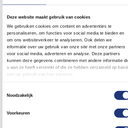
Je staat op het punt om een vlag van Zutphen te
kopen. We helpen je graag een keuze te maken.
Deze website maakt gebruik van cookies
Bedenk waar en hoe vaak je de Zutphense vlag
We gebruiken cookies om content en advertenties te
gaat gebruiken. Bij Vlaggenclub hebben we vaak
personaliseren, om functies voor social media te bieden en
de standaard formaten op voorraad. Mochten we
om ons websiteverkeer te analyseren. Ook delen we
jouw gewenste formaat toch niet op voorraad
informatie over uw gebruik van onze site met onze partners
hebben dan kunnen we binnen enkele dagen deze
voor social media, adverteren en analyse. Deze partners
alsnog leveren. Hieronder lees je hoe je een keuze
kunnen deze gegevens combineren met andere informatie di
u aan ze heeft verstrekt of die ze hebben verzameld op basi
maakt tussen de aangeboden kwaliteiten en
van uw gebruik van hun services.
formaten vlaggen.
Toestemmingsselectie
Formaten vlaggen Zutphen
Noodzakelijk
Vlaggen in het algemeen komen in vele
verschillende soorten en maten voor. De vlag van
Voorkeuren
Zutphen kun je natuurlijk hijsen in een