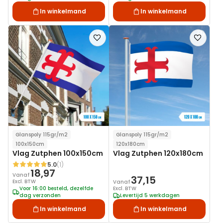
In winkelmand
In winkelmand
Voeg
Voeg
toe
toe
aan
aan
verlanglijst
verlanglij
Glanspoly 115gr/m2
Glanspoly 115gr/m2
100x150cm
120x180cm
Vlag Zutphen 100x150cm
Vlag Zutphen 120x180cm
5.0
(1)
Waardering:
18,97
Vanaf
37,15
Excl. BTW
Vanaf
Voor 16:00 besteld, dezelfde
Excl. BTW
dag verzonden
Levertijd 5 werkdagen
In winkelmand
In winkelmand