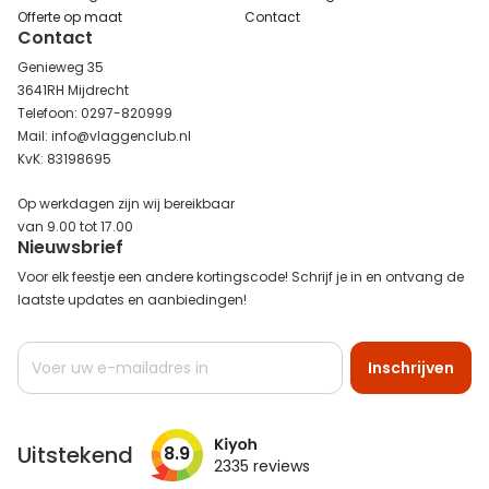
Offerte op maat
Contact
Contact
Genieweg 35
3641RH Mijdrecht
Telefoon: 0297-820999
Mail: info@vlaggenclub.nl
KvK: 83198695
Op werkdagen zijn wij bereikbaar
van 9.00 tot 17.00
Nieuwsbrief
Voor elk feestje een andere kortingscode! Schrijf je in en ontvang de
laatste updates en aanbiedingen!
Abonneer
Inschrijven
u
op
onze
nieuwsbrief
Uitstekend
8.9
2335
reviews