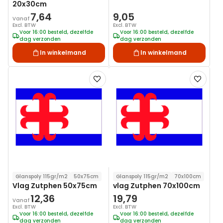
20x30cm
7,64
9,05
Vanaf
Excl. BTW
Excl. BTW
Voor 16:00 besteld, dezelfde
Voor 16:00 besteld, dezelfde
dag verzonden
dag verzonden
In winkelmand
In winkelmand
Voeg
Voeg
toe
toe
aan
aan
verlanglijst
verlanglij
Glanspoly 115gr/m2
50x75cm
Glanspoly 115gr/m2
70x100cm
Vlag Zutphen 50x75cm
vlag Zutphen 70x100cm
12,36
19,79
Vanaf
Excl. BTW
Excl. BTW
Voor 16:00 besteld, dezelfde
Voor 16:00 besteld, dezelfde
dag verzonden
dag verzonden