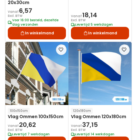
20x30cm
6,57
Vanaf
18,14
Excl. BTW
Vanaf
Voor 16:00 besteld, dezelfde
Excl. BTW
dag verzonden
Levertijd 5 werkdagen
In winkelmand
In winkelmand
Voeg
Voeg
toe
toe
aan
aan
verlanglijst
verlanglij
100x150cm
120x180cm
Vlag Ommen 100x150cm
Vlag Ommen 120x180cm
20,62
37,15
Vanaf
Vanaf
Excl. BTW
Excl. BTW
Levertijd 7 werkdagen
Levertijd 14 werkdagen