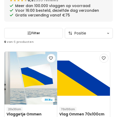
★★★★★
★★★★★
8,9
2335 reviews
Meer dan 100.000 vlaggen op voorraad
Voor 16:00 besteld, dezelfde dag verzonden
Gratis verzending vanaf €75
Filter
6
van
6
producten
Voeg
Voeg
toe
toe
aan
aan
verlanglijst
verlanglij
20x30cm
70x100cm
Vlaggetje Ommen
Vlag Ommen 70x100cm