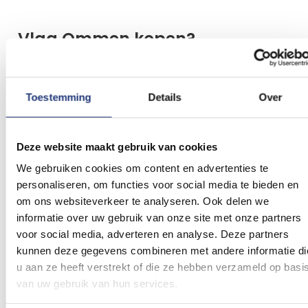
Vlag Ommen kopen?
Je staat op het punt om een vlag van Ommen te
kopen. We helpen je graag een keuze te maken.
Toestemming
Details
Over
Bedenk waar en hoe vaak je de Ommense vlag
gaat gebruiken. Zoek je een kleinere vlag voor op
de boot of tent of hijs je de vlag in een
Deze website maakt gebruik van cookies
vlaggenstok of vlaggenmast. Bij elk formaat vlag
We gebruiken cookies om content en advertenties te
hanteren wij de desbetreffende kwaliteit
personaliseren, om functies voor social media te bieden en
om ons websiteverkeer te analyseren. Ook delen we
vlaggenstof voor goed gebruik van de vlag. We
informatie over uw gebruik van onze site met onze partners
hebben vaak de standaard formaten op
voor social media, adverteren en analyse. Deze partners
voorraad. Mochten we jouw gewenste formaat
kunnen deze gegevens combineren met andere informatie di
toch niet op voorraad hebben dan kunnen we
u aan ze heeft verstrekt of die ze hebben verzameld op basi
binnen enkele dagen deze alsnog leveren. Stuur
van uw gebruik van hun services.
dan een bericht via de chat of mail. Hieronder lees