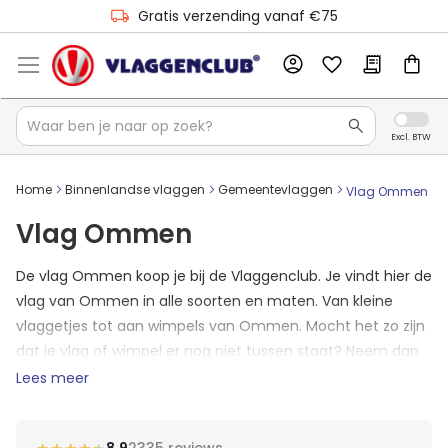
Gratis verzending vanaf €75
Home
Binnenlandse vlaggen
Gemeentevlaggen
Vlag Ommen
Vlag Ommen
De vlag Ommen koop je bij de Vlaggenclub. Je vindt hier de
vlag van Ommen in alle soorten en maten. Van kleine
vlaggetjes tot aan wimpels van Ommen. Mocht het zo zijn
dat je vlag of wimpel er nog niet tussen staat? Neem dan
contact op met ons en we zullen jouw formaat Ommense
Lees meer
vlag direct toevoegen aan de shop.