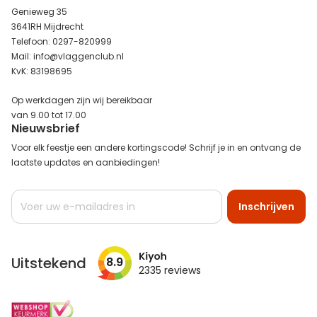
Genieweg 35
3641RH Mijdrecht
Telefoon: 0297-820999
Mail: info@vlaggenclub.nl
KvK: 83198695
Op werkdagen zijn wij bereikbaar
van 9.00 tot 17.00
Nieuwsbrief
Voor elk feestje een andere kortingscode! Schrijf je in en ontvang de
laatste updates en aanbiedingen!
Abonneer
Inschrijven
u
op
onze
nieuwsbrief
Uitstekend
8.9
2335
reviews