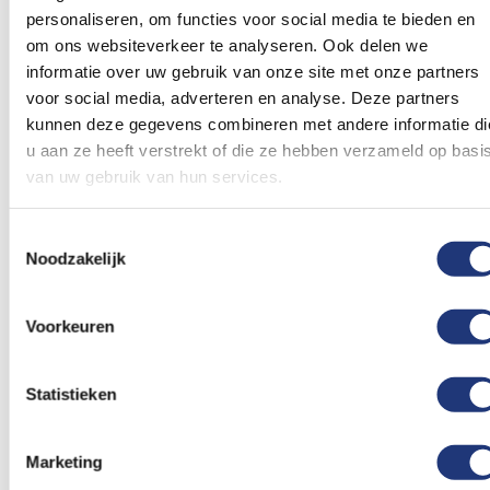
formaten op voorraad. Mochten we jouw
personaliseren, om functies voor social media te bieden en
gewenste formaat toch niet op voorraad hebben
om ons websiteverkeer te analyseren. Ook delen we
dan kunnen we binnen enkele dagen deze alsnog
informatie over uw gebruik van onze site met onze partners
leveren. Hieronder lees je hoe je een keuze maakt
voor social media, adverteren en analyse. Deze partners
tussen de aangeboden kwaliteiten en formaten
kunnen deze gegevens combineren met andere informatie di
u aan ze heeft verstrekt of die ze hebben verzameld op basi
vlaggen.
van uw gebruik van hun services.
Formaten vlaggen
Grootschermer
Toestemmingsselectie
Noodzakelijk
Vlaggen in het algemeen komen in vele
verschillende soorten en maten voor. De vlag
Voorkeuren
Grootschermer kun je natuurlijk hijsen in een
vlaggenmast maar je kan hem ook aan de muur
Statistieken
hangen. Of als je met je boot wil laten zien waar je
vandaan komt, kan je een leuke bootvlag van
Marketing
Grootschermer aan je boot hangen. En ook deze