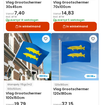
Vlag Grootschermer
Vlag Grootschermer
30x45cm
70x100cm
7,40
14,83
Vanaf
Vanaf
Excl. BTW
Excl. BTW
Levertijd 14 werkdagen
Levertijd 5 werkdagen
In winkelmand
In winkelmand
Voeg
Voeg
toe
toe
aan
aan
verlanglijst
verlanglij
Glanspoly 115gr/m2
120x180cm
Vlag Grootschermer
100x150cm
Vlag Grootschermer
120x180cm
100x150cm
19,79
37,15
Vanaf
Vanaf