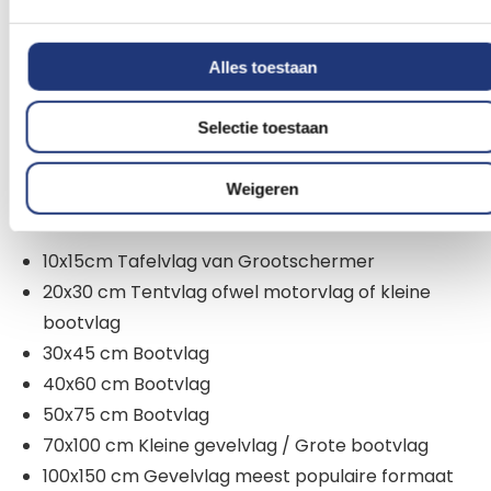
Grootschermer vlaggen komen in verschillende
vormen en maten. Hieronder de lijst met
Alles toestaan
standaard vlaggen die wij kunnen leveren.
Het kan
zijn dat jouw gewenste vlag nog niet is
Selectie toestaan
toegevoegd in de shop. In dat geval kan je een
mail sturen naar info@vlaggenclub.nl en
Weigeren
regelen we alsnog dat jouw vlag te bestellen is.
10x15cm Tafelvlag van Grootschermer
20x30 cm Tentvlag ofwel motorvlag of kleine
bootvlag
30x45 cm Bootvlag
40x60 cm Bootvlag
50x75 cm Bootvlag
70x100 cm Kleine gevelvlag / Grote bootvlag
100x150 cm Gevelvlag meest populaire formaat