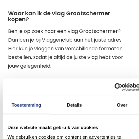
Waar kan ik de vlag Grootschermer
kopen?
Ben je op zoek naar een vlag Grootschermer?
Dan ben je bij Vlaggenclub aan het juiste adres.
Hier kun je vlaggen van verschillende formaten
bestellen, zodat je altijd de juiste vlag hebt voor
jouw gelegenheid.
Vlag Grootschermer kopen?
Je staat op het punt om een vlag van
Grootschermer te kopen. We helpen je graag een
Toestemming
Details
Over
keuze te maken. Bedenk waar en hoe vaak je de
Grootschermer vlag gaat gebruiken. Bij
Deze website maakt gebruik van cookies
Vlaggenclub hebben we vaak de standaard
We gebruiken cookies om content en advertenties te