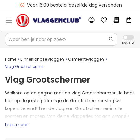
Voor 16:00 besteld, dezelfde dag verzonden
Home
Binnenlandse vlaggen
Gemeentevlaggen
Vlag Grootschermer
Vlag Grootschermer
Welkom op de pagina met de vlag Grootschermer. Je bent
hier op de juiste plek als je de Grootschermer vlag wil
kopen. Je vindt hier de vlag van Grootschermer in alle
soorten en maten. Van kleine vlaggetjes tot aan wimpels
van Grootschermer. Mocht het zo zijn dat je vlag er nog
Lees meer
niet tussen staat? Neem dan contact op met ons en we
zullen jouw formaat vlag Grootschermer toevoegen aan