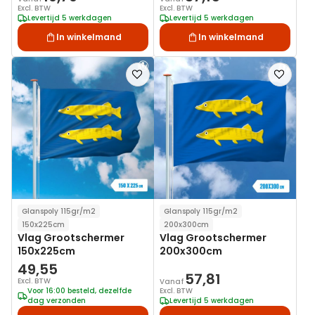
Excl. BTW
Excl. BTW
Levertijd 5 werkdagen
Levertijd 5 werkdagen
In winkelmand
In winkelmand
Voeg
Voeg
toe
toe
aan
aan
verlanglijst
verlanglij
Glanspoly 115gr/m2
Glanspoly 115gr/m2
150x225cm
200x300cm
Vlag Grootschermer
Vlag Grootschermer
150x225cm
200x300cm
49,55
57,81
Excl. BTW
Vanaf
Voor 16:00 besteld, dezelfde
Excl. BTW
dag verzonden
Levertijd 5 werkdagen