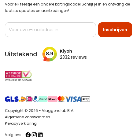
Voor elk feestje een andere kortingscode! Schrijf je in en ontvang de
laatste updates en aanbiedingen!
Abonneer
Inschrijven
u
op
onze
nieuwsbrief
Uitstekend
8.9
2332
reviews
Copyright © 2026 - Vlaggenclub B.V.
Algemene voorwaarden
Privacyverklaring
Volg ons