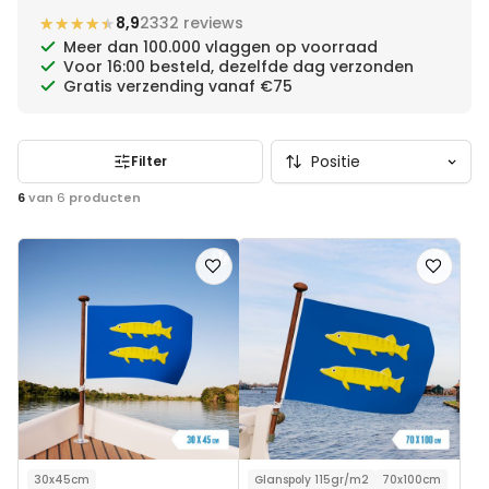
★★★★★
★★★★★
8,9
2332 reviews
de shop.
Meer dan 100.000 vlaggen op voorraad
Voor 16:00 besteld, dezelfde dag verzonden
Gratis verzending vanaf €75
Filter
6
van
6
producten
Voeg
Voeg
toe
toe
aan
aan
verlanglijst
verlanglij
30x45cm
Glanspoly 115gr/m2
70x100cm