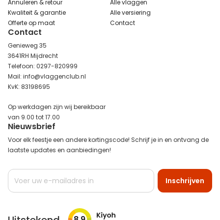
Annuleren & retour
Alle vlaggen
Kwaliteit & garantie
Alle versiering
Offerte op maat
Contact
Contact
Genieweg 35
3641RH Mijdrecht
Telefoon: 0297-820999
Mail: info@vlaggenclub.nl
KvK: 83198695
Op werkdagen zijn wij bereikbaar
van 9.00 tot 17.00
Nieuwsbrief
Voor elk feestje een andere kortingscode! Schrijf je in en ontvang de
laatste updates en aanbiedingen!
Abonneer
Inschrijven
u
op
onze
nieuwsbrief
8.9