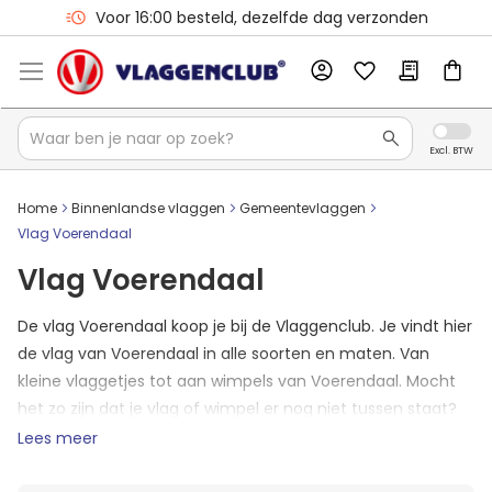
Voor 16:00 besteld, dezelfde dag verzonden
Home
Binnenlandse vlaggen
Gemeentevlaggen
Vlag Voerendaal
Vlag Voerendaal
De vlag Voerendaal koop je bij de Vlaggenclub. Je vindt hier
de vlag van Voerendaal in alle soorten en maten. Van
kleine vlaggetjes tot aan wimpels van Voerendaal. Mocht
het zo zijn dat je vlag of wimpel er nog niet tussen staat?
Neem dan contact op met ons en we zullen jouw formaat
Lees meer
Voerendaalse vlag direct toevoegen aan de shop.