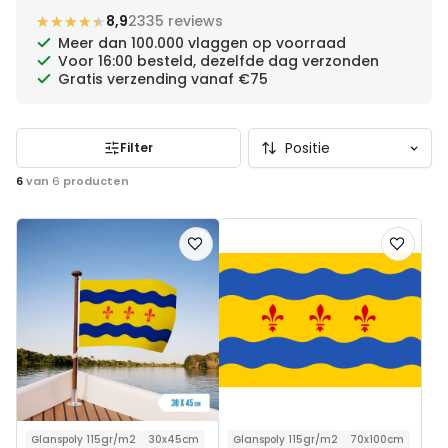
★★★★★
★★★★★
8,9
2335 reviews
Meer dan 100.000 vlaggen op voorraad
Voor 16:00 besteld, dezelfde dag verzonden
Gratis verzending vanaf €75
Filter
6
van
6
producten
Voeg
Voeg
toe
toe
aan
aan
verlanglijst
verlanglij
Glanspoly 115gr/m2
30x45cm
Glanspoly 115gr/m2
70x100cm