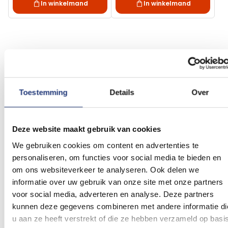
In winkelmand
In winkelmand
Vlag Voerendaal kopen?
Je staat op het punt om een vlag van Voerendaal
Toestemming
Details
Over
te kopen. We helpen je graag een keuze te
maken. Bedenk waar en hoe vaak je de
Deze website maakt gebruik van cookies
Voerendaalse vlag gaat gebruiken. Zoek je een
kleinere vlag voor op de boot of tent of hijs je de
We gebruiken cookies om content en advertenties te
personaliseren, om functies voor social media te bieden en
vlag in een vlaggenstok of vlaggenmast. Bij elk
om ons websiteverkeer te analyseren. Ook delen we
formaat vlag hanteren wij de desbetreffende
informatie over uw gebruik van onze site met onze partners
kwaliteit vlaggenstof voor goed gebruik van de
voor social media, adverteren en analyse. Deze partners
vlag. We hebben vaak de standaard formaten op
kunnen deze gegevens combineren met andere informatie di
voorraad. Mochten we jouw gewenste formaat
u aan ze heeft verstrekt of die ze hebben verzameld op basi