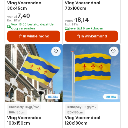
Vlag Voerendaal
Vlag Voerendaal
30x45cm
70x100cm
7,40
Vanaf
18,14
Excl. BTW
Vanaf
Voor 16:00 besteld, dezelfde
Excl. BTW
dag verzonden
Levertijd 5 werkdagen
In winkelmand
In winkelmand
Voeg
Voeg
toe
toe
aan
aan
verlanglijst
verlanglij
Glanspoly 115gr/m2
Glanspoly 115gr/m2
100x150cm
120x180cm
Vlag Voerendaal
Vlag Voerendaal
100x150cm
120x180cm